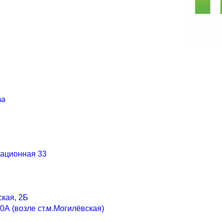
ma
иационная 33
ская, 2Б
0А (возле ст.м.Могилёвская)