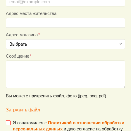
Адрес места жительства
Адрес магазина
Выбрать
г. Минск, пр. Рокоссовского, 2
Сообщение
г. Минск, ул. Горецкого, 2
г. Минск, ул. Городецкая, 30
г. Минск, Игуменский тракт, 30
г. Минск, ул.Сухаревская, 31
г. Минск, ул. Жуковского, 3
Вы можете прикрепить файл, фото (jpeg, png, pdf)
г. Минск, ул. Червякова, 57
Загрузить файл
г. Минск, Минский р-н, д. Боровая, 7 (1км от кольцевой
в сторону Логойской трассы)
Я ознакомился с
Политикой в отношении обработки
г. Минск, ТЦ «МОМО» пр-т Партизанский, 150А (возле
персональных данных
и даю согласие на обработку
ст.м.Могилёвская)