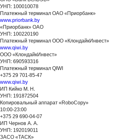
УНП: 100010078
Платежный терминал ОАО «Приорбанк»
www.priorbank.by
«Приорбанк» ОАО
УНП: 100220190
Платежный терминал ООО «КлондайкИнвест»
www.qiwi.by
ООО «КлондайкИнвест»
УНП: 690593316
Платежный терминал QIWI
+375 29 701-85-47
www.qiwi.by
ИП Кийко М. Н.
УНП: 191872504
Копировальный аппарат «RoboCopy»
10:00-23:00
+375 29 690-04-07
ИП Чернов А. А.
УНП: 192019011
ЗАСО «ТАСК»