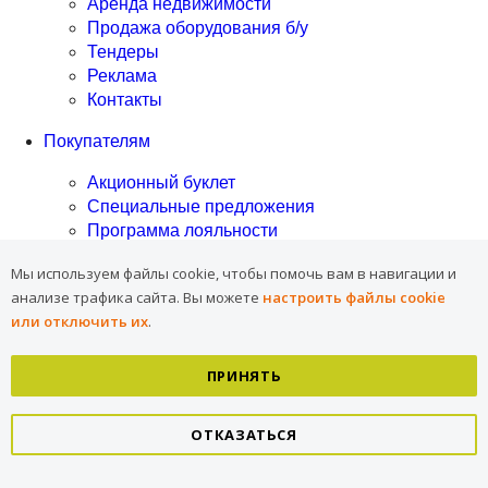
Аренда недвижимости
Продажа оборудования б/у
Тендеры
Реклама
Контакты
Покупателям
Акционный буклет
Специальные предложения
Программа лояльности
Собственная торговая марка
Мы используем файлы cookie, чтобы помочь вам в навигации и
Коллекция одежды "Люблю, и все тут"
анализе трафика сайта.
Вы можете
настроить файлы cookie
Собственное производство
или отключить их
.
Рецепты
Крафтовый хлеб на закваске
Торты на заказ
ПРИНЯТЬ
Пицца
Чистка и разделка рыбы
ОТКАЗАТЬСЯ
Вкусы Азии
Контакты