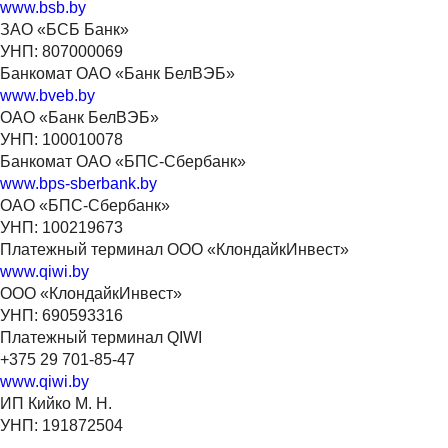
www.bsb.by
ЗАО «БСБ Банк»
УНП: 807000069
Банкомат ОАО «Банк БелВЭБ»
www.bveb.by
ОАО «Банк БелВЭБ»
УНП: 100010078
Банкомат ОАО «БПС-Сбербанк»
www.bps-sberbank.by
ОАО «БПС-Сбербанк»
УНП: 100219673
Платежный терминал ООО «КлондайкИнвест»
www.qiwi.by
ООО «КлондайкИнвест»
УНП: 690593316
Платежный терминал QIWI
+375 29 701-85-47
www.qiwi.by
ИП Кийко М. Н.
УНП: 191872504