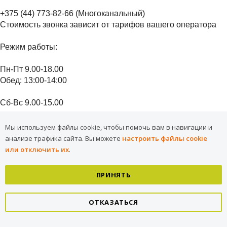
+375 (44) 773-82-66 (Многоканальный)
Стоимость звонка зависит от тарифов вашего оператора
Режим работы:
Пн-Пт 9.00-18.00
Обед: 13:00-14:00
Сб-Вс 9.00-15.00
Центральный офис:
Мы используем файлы cookie, чтобы помочь вам в навигации и
анализе трафика сайта.
Вы можете
настроить файлы cookie
bwd@willesden.by
или отключить их
.
+375 (17) 378-50-40
ПРИНЯТЬ
Написать нам
ОТКАЗАТЬСЯ
Срок рассмотрения электронных обращений - 15 календарных дней (Закон
"Об обращениях граждан и юридических лиц")