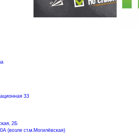
ma
иационная 33
ская, 2Б
0А (возле ст.м.Могилёвская)