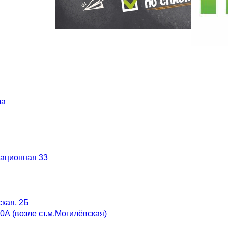
ma
иационная 33
ская, 2Б
0А (возле ст.м.Могилёвская)