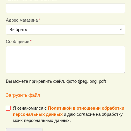
Адрес магазина
Выбрать
г. Минск, пр. Рокоссовского, 2
Сообщение
г. Минск, ул. Горецкого, 2
г. Минск, ул. Городецкая, 30
г. Минск, Игуменский тракт, 30
г. Минск, ул.Сухаревская, 31
г. Минск, ул. Жуковского, 3
Вы можете прикрепить файл, фото (jpeg, png, pdf)
г. Минск, ул. Червякова, 57
Загрузить файл
г. Минск, Минский р-н, д. Боровая, 7 (1км от кольцевой
в сторону Логойской трассы)
Я ознакомился с
Политикой в отношении обработки
г. Минск, ТЦ «МОМО» пр-т Партизанский, 150А (возле
персональных данных
и даю согласие на обработку
ст.м.Могилёвская)
моих персональных данных.
Минский район, а/г Сеница, Зеленая, 1/5